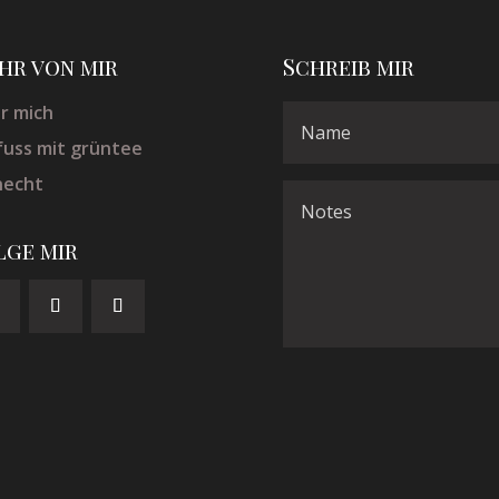
hr von mir
Schreib mir
r mich
fuss mit grüntee
necht
lge mir